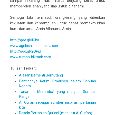
sampai sekarang masih harus berjuang keras untuk
memperoleh lahan yang siap untuk di tanami.
Semoga kita termasuk orang-orang yang diberikan
kekuatan dan kemampuan untuk dapat memakmurkan
bumi dan umat, Amin Allahuma Amin.
http://goo.gl/ilGku
www.agribisnis-indonesia.com
http://goo.gl/2OPpF
www.rumah-hikmah.com
Tulisan Terkait:
Alasan Berhenti Berhutang
Pentingnya Kaum Produsen dalam Sebuah
Negara.
Tanaman Merambat yang menjadi Sumber
Pangan
Al Quran sebagai sumber inspirasi pertanian
kita
Desain Pertanian Qur'ani (menurut Al Qur'an)